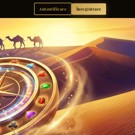
Autentificare
Înregistrare