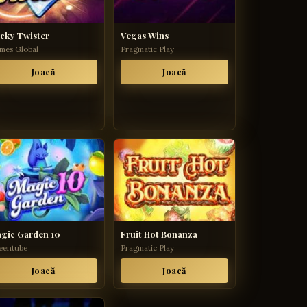
cky Twister
Vegas Wins
mes Global
Pragmatic Play
Joacă
Joacă
gic Garden 10
Fruit Hot Bonanza
eentube
Pragmatic Play
Joacă
Joacă