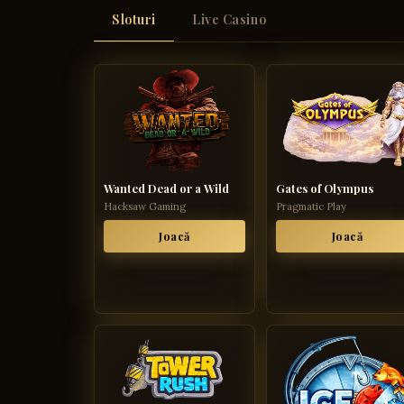
Sloturi
Live Casino
Wanted Dead or a Wild
Gates of Olympus
Hacksaw Gaming
Pragmatic Play
Joacă
Joacă