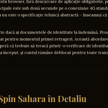
rin browser, fără descărcare de aplicație obligatorie, p
rincipale este sub două secunde pe o conexiune 4G stand
ta nu este o specificație tehnică abstractă – înseamnă c
ute dacă ai documentele de identitate la îndemână. Pr
nat pentru momentul primei retrageri. Această abordare
eră că trebuie să treacă printr-o verificare de identita
 la început, și contul rămâne deblocat pentru toate tranz
Spin Sahara în Detaliu