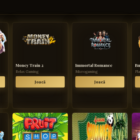
Money Train 2
Immortal Romance
Bu
Relax Gaming
Microgaming
Pl
Joacă
Joacă