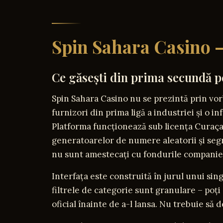
Spin Sahara Casino –
Ce găsești din prima secundă p
Spin Sahara Casino nu se prezintă prin vor
furnizori din prima ligă a industriei și o 
Platforma funcționează sub licența Curaça
generatoarelor de numere aleatorii și segre
nu sunt amestecați cu fondurile companiei
Interfața este construită în jurul unui sing
filtrele de categorie sunt granulare – poți 
oficial înainte de a-l lansa. Nu trebuie să