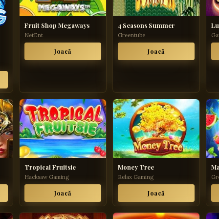
Fruit Shop Megaways
4 Seasons Summer
Lu
NetEnt
Greentube
Ga
Joacă
Joacă
Tropical Fruitsie
Money Tree
Ma
Hacksaw Gaming
Relax Gaming
Gr
Joacă
Joacă