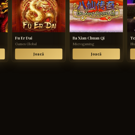
Fu Er Dai
Ba Xian Chuan Qi
Te
Games Global
Microgaming
Bl
Joacă
Joacă