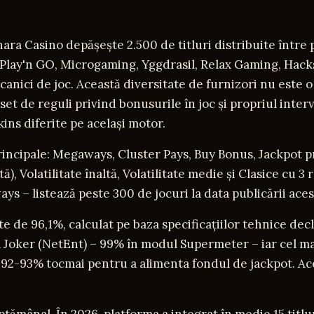
ahara Casino depășește 2.500 de titluri distribuite între
 Play'n GO, Microgaming, Yggdrasil, Relax Gaming, Hac
ecanici de joc. Această diversitate de furnizori nu este 
set de reguli privind bonusurile în joc și propriul inter
kins diferite pe același motor.
 principale: Megaways, Cluster Pays, Buy Bonus, Jackpot 
), Volatilitate înaltă, Volatilitate medie și Clasice cu 
ys – listează peste 300 de jocuri la data publicării aces
te de 96,1%, calculat pe baza specificațiilor tehnice dec
a Joker (NetEnt) – 99% în modul Supermeter – iar cel mai
92-93% tocmai pentru a alimenta fondul de jackpot. Acest