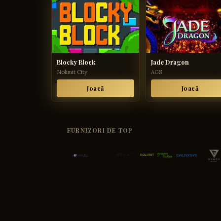
Blocky Block
Jade Dragon
Nolimit City
AGS
Joacă
Joacă
FURNIZORI DE TOP